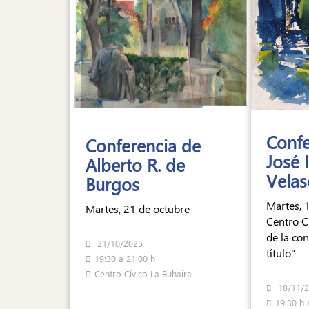
Confe
Conferencia de
José 
Alberto R. de
Velas
Burgos
Martes, 
Martes, 21 de octubre
Centro Cí
de la con
21/10/2025
título"
19:30 a 21:00 h
Centro Cívico La Buhaira
18/11/
19:30 h 