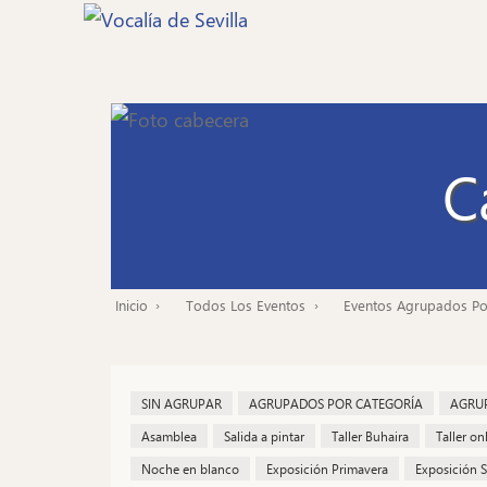
Pasar
al
contenido
principal
C
Inicio
Todos Los Eventos
Eventos Agrupados Po
Ruta
de
navegación
SIN AGRUPAR
AGRUPADOS POR CATEGORÍA
AGRUP
Asamblea
Salida a pintar
Taller Buhaira
Taller on
Noche en blanco
Exposición Primavera
Exposición S