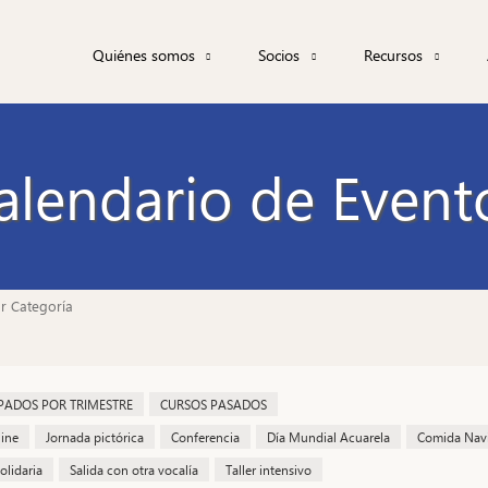
Navegación
Quiénes somos
Socios
Recursos
principal
Acuarelistas de Sevilla
Galerías
Taller Buhaira
Equipo directivo
Taller online
alendario de Event
Catálogos exposic
Revista Acuarela 
Tutoriales/Materia
Enlaces
r Categoría
ADOS POR TRIMESTRE
CURSOS PASADOS
line
Jornada pictórica
Conferencia
Día Mundial Acuarela
Comida Nav
olidaria
Salida con otra vocalía
Taller intensivo