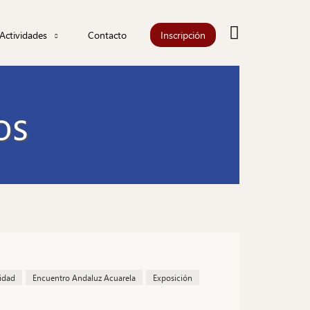
Buscar
Actividades
Contacto
Inscripción
Actualidad
Agenda
os
iones
Información
les
idad
Encuentro Andaluz Acuarela
Exposición