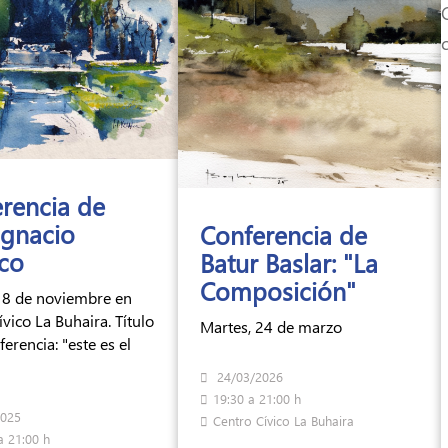
rencia de
Ignacio
Conferencia de
co
Batur Baslar: "La
Composición"
18 de noviembre en
vico La Buhaira. Título
Martes, 24 de marzo
ferencia: "este es el
24/03/2026
19:30 a 21:00 h
2025
Centro Cívico La Buhaira
a 21:00 h