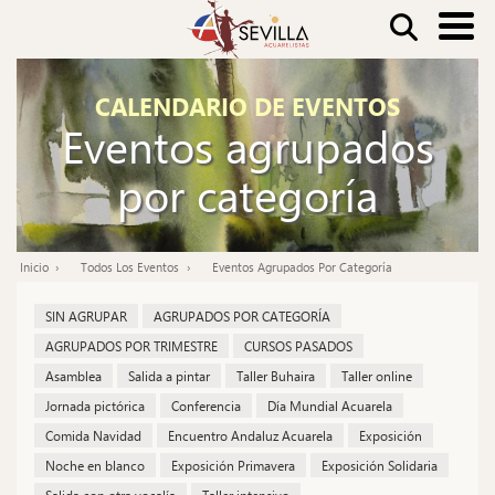
Pasar
Buscar
al
contenido
Nav
CALENDARIO DE EVENTOS
principal
Eventos agrupados
pri
por categoría
Inicio
Todos Los Eventos
Eventos Agrupados Por Categoría
Ruta
de
SIN AGRUPAR
AGRUPADOS POR CATEGORÍA
navegación
AGRUPADOS POR TRIMESTRE
CURSOS PASADOS
Asamblea
Salida a pintar
Taller Buhaira
Taller online
Jornada pictórica
Conferencia
Día Mundial Acuarela
Comida Navidad
Encuentro Andaluz Acuarela
Exposición
Noche en blanco
Exposición Primavera
Exposición Solidaria