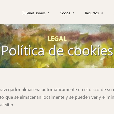
Navegación
Quiénes somos
Socios
Recursos
principal
Acuarelistas de Sevilla
Galerías
Taller Buhaira
Equipo directivo
Taller online
LEGAL
Catálogos exposic
Política de cookies
Revista Acuarela 
Tutoriales/Materia
Enlaces
navegador almacena automáticamente en el disco de su 
to que se almacenan localmente y se pueden ver y elimina
 sitio.