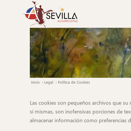
Pasar
al
contenido
principal
Inicio
Legal
Política de Cookies
Ruta
de
navegación
Las cookies son pequeños archivos que su 
sí mismas, son inofensivas porciones de tex
almacenar información como preferencias del