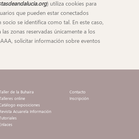
stasdeandalucia.org
) utiliza cookies para
 usuarios que pueden estar conectados
ocio se identifica como tal. En este caso,
 a las zonas reservadas únicamente a los
 AAA, solicitar información sobre eventos
Taller de la Buhaira
Contacto
Talleres online
Inscripción
Catálogo exposiciones
Revista Acuarela Información
Tutoriales
Enlaces