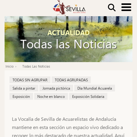
Pasar
Buscar
al
contenido
Nav
principal
ACTUALIDAD
pri
Todas las Noticias
Inicio
Todas Las Noticias
Ruta
de
TODAS SIN AGRUPAR
TODAS AGRUPADAS
navegación
Salida a pintar
Jornada pictórica
Día Mundial Acuarela
Exposición
Noche en blanco
Exposición Solidaria
La Vocalía de Sevilla de Acuarelistas de Andalucía
mantiene en esta sección un espacio vivo dedicado a
recoger lo más destacado de nuestra actualidad. Aquí