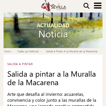
Pasar
Buscar
al
contenido
Nav
principal
ACTUALIDAD
pri
Noticia
Inicio
Todas Las Noticias
Salida A Pintar A La Muralla de La Macarena
Ruta
de
SALIDA A PINTAR
navegación
Salida a pintar a la Muralla
de la Macarena
Arte que desafía al invierno: acuarelas,
convivencia y color junto a las murallas de la
Macarena, una jornada creativa compartida