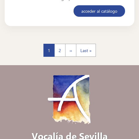
acceder al catálogo
Page
Page
Siguiente
Última
1
2
››
Last »
página
página
Paginación
Vocalía de Sevilla