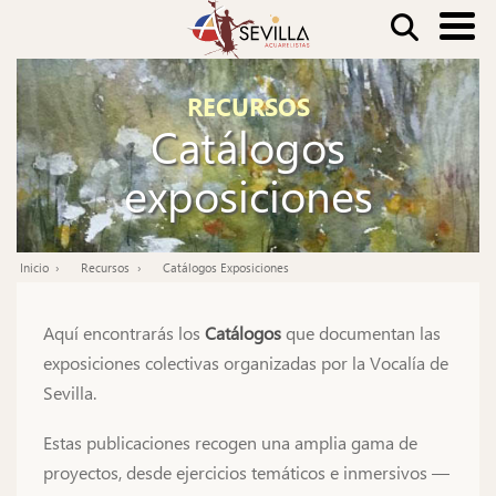
Pasar
Buscar
al
contenido
Nav
RECURSOS
principal
Catálogos
pri
exposiciones
Inicio
Recursos
Catálogos Exposiciones
Ruta
de
Aquí encontrarás los
Catálogos
que documentan las
navegación
exposiciones colectivas organizadas por la Vocalía de
Sevilla.
Estas publicaciones recogen una amplia gama de
proyectos, desde ejercicios temáticos e inmersivos —