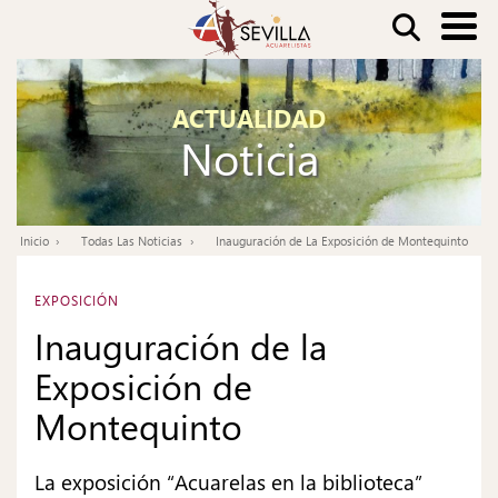
Pasar
Buscar
al
contenido
Nav
principal
ACTUALIDAD
pri
Noticia
Inicio
Todas Las Noticias
Inauguración de La Exposición de Montequinto
Ruta
de
EXPOSICIÓN
navegación
Inauguración de la
Exposición de
Montequinto
La exposición “Acuarelas en la biblioteca”