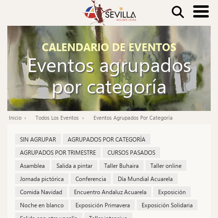
Pasar
Buscar
al
contenido
Nav
CALENDARIO DE EVENTOS
principal
Eventos agrupados
pri
por categoría
Inicio
Todos Los Eventos
Eventos Agrupados Por Categoría
Ruta
de
SIN AGRUPAR
AGRUPADOS POR CATEGORÍA
navegación
AGRUPADOS POR TRIMESTRE
CURSOS PASADOS
Asamblea
Salida a pintar
Taller Buhaira
Taller online
Jornada pictórica
Conferencia
Día Mundial Acuarela
Comida Navidad
Encuentro Andaluz Acuarela
Exposición
Noche en blanco
Exposición Primavera
Exposición Solidaria