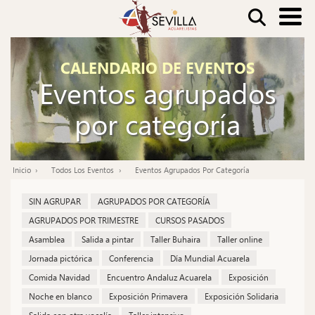
Pasar
Buscar
al
contenido
Nav
CALENDARIO DE EVENTOS
principal
Eventos agrupados
pri
por categoría
Inicio
Todos Los Eventos
Eventos Agrupados Por Categoría
Ruta
de
SIN AGRUPAR
AGRUPADOS POR CATEGORÍA
navegación
AGRUPADOS POR TRIMESTRE
CURSOS PASADOS
Asamblea
Salida a pintar
Taller Buhaira
Taller online
Jornada pictórica
Conferencia
Día Mundial Acuarela
Comida Navidad
Encuentro Andaluz Acuarela
Exposición
Noche en blanco
Exposición Primavera
Exposición Solidaria