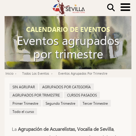
Pasar
Buscar
al
contenido
Nav
CALENDARIO DE EVENTOS
principal
Eventos agrupados
pri
por trimestre
Inicio
Todos Los Eventos
Eventos Agrupados Por Trimestre
Ruta
de
SIN AGRUPAR
AGRUPADOS POR CATEGORÍA
navegación
AGRUPADOS POR TRIMESTRE
CURSOS PASADOS
Primer Trimestre
Segundo Trimestre
Tercer Trimestre
Todo el curso
La
Agrupación de Acuarelistas, Vocalía de Sevilla
,