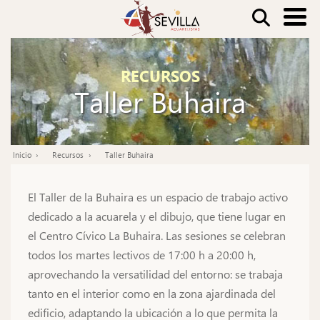
Pasar
Buscar
al
contenido
Nav
principal
RECURSOS
pri
Taller Buhaira
Inicio
Recursos
Taller Buhaira
Ruta
de
El Taller de la Buhaira es un espacio de trabajo activo
navegación
dedicado a la acuarela y el dibujo, que tiene lugar en
el Centro Cívico La Buhaira. Las sesiones se celebran
todos los martes lectivos de 17:00 h a 20:00 h,
aprovechando la versatilidad del entorno: se trabaja
tanto en el interior como en la zona ajardinada del
edificio, adaptando la ubicación a lo que permita la