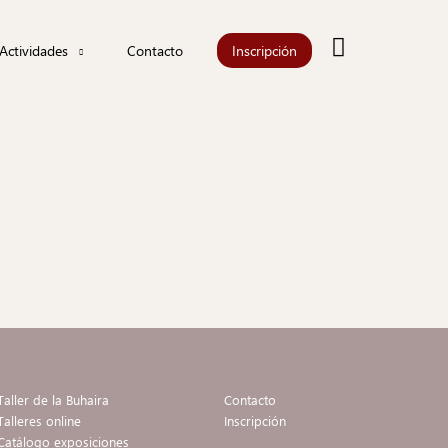
Buscar
Actividades
Contacto
Inscripción
Actualidad
Agenda
iones
Información
les
Taller de la Buhaira
Contacto
Talleres online
Inscripción
Catálogo exposiciones