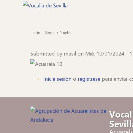
Pasar
al
contenido
principal
Inicio
Node
Prueba
Ruta
de
navegación
Submitted by
masil
on
Mié, 10/01/2024 - 1
Foto
Inicie sesión
o
registrese
para enviar c
Vocal
Sevill
Acuareli