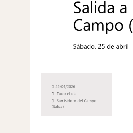
Salida a
Campo (I
Sábado, 25 de abril
25/04/2026
Todo el día
San Isidoro del Campo
(Itálica)