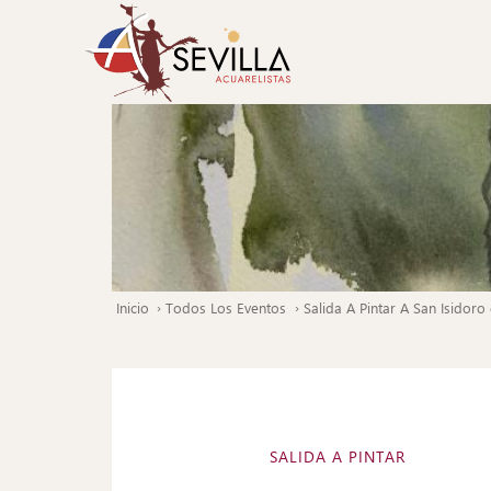
Pasar
al
contenido
principal
Inicio
Todos Los Eventos
Salida A Pintar A San Isidoro 
Ruta
de
navegación
SALIDA A PINTAR