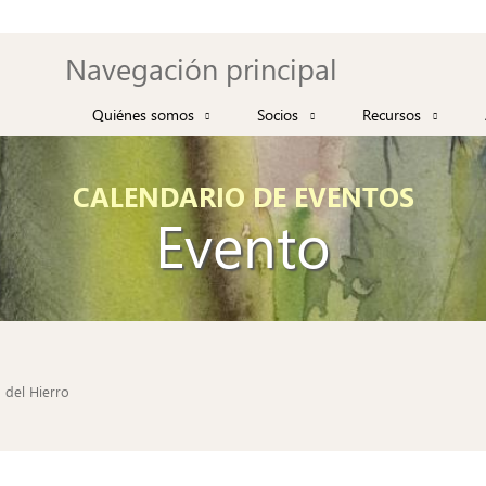
Navegación principal
Quiénes somos
Socios
Recursos
Acuarelistas de Sevilla
Galerías
Taller Buhaira
CALENDARIO DE EVENTOS
Equipo directivo
Taller online
Evento
Catálogos exposic
Revista Acuarela 
Tutoriales/Materia
Enlaces
o del Hierro