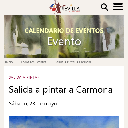
Pasar
Buscar
al
contenido
Nav
principal
CALENDARIO DE EVENTOS
pri
Evento
Inicio
Todos Los Eventos
Salida A Pintar A Carmona
Ruta
de
SALIDA A PINTAR
navegación
Salida a pintar a Carmona
Sábado, 23 de mayo