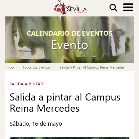
Pasar
Buscar
al
contenido
Nav
principal
CALENDARIO DE EVENTOS
pri
Evento
Inicio
Todos Los Eventos
Salida A Pintar Al Campus Reina Mercedes
Ruta
de
SALIDA A PINTAR
navegación
Salida a pintar al Campus
Reina Mercedes
Sábado, 16 de mayo