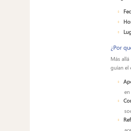
Fec
Hor
Lu
¿Por qu
Más allá
guían el
Apo
en
Com
so
Ref
ac