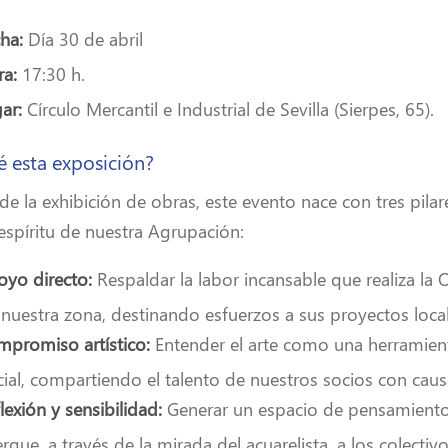
ha:
Día 30 de abril
a:
17:30 h.
gar:
Círculo Mercantil e Industrial de Sevilla (Sierpes, 65).
é esta exposición?
 de la exhibición de obras, este evento nace con tres pil
 espíritu de nuestra Agrupación:
yo directo:
Respaldar la labor incansable que realiza l
 nuestra zona, destinando esfuerzos a sus proyectos local
promiso artístico:
Entender el arte como una herramien
cial, compartiendo el talento de nuestros socios con caus
lexión y sensibilidad:
Generar un espacio de pensamiento
erque, a través de la mirada del acuarelista, a los colect