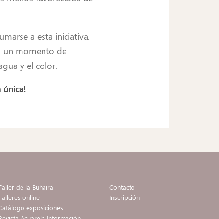
marse a esta iniciativa.
á un momento de
agua y el color.
 única!
Taller de la Buhaira
Contacto
Talleres online
Inscripción
Catálogo exposiciones
Revista Acuarela Información