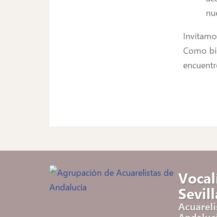
nu
Invitamo
Como bien
encuentro
Vocal
Sevill
Acuareli
Andaluc