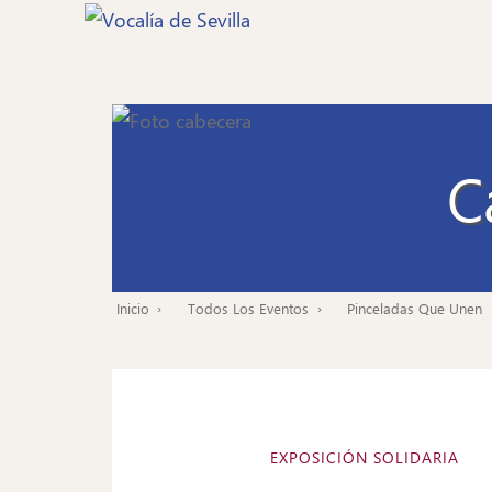
Pasar
al
contenido
principal
C
Inicio
Todos Los Eventos
Pinceladas Que Unen
Ruta
de
navegación
EXPOSICIÓN SOLIDARIA