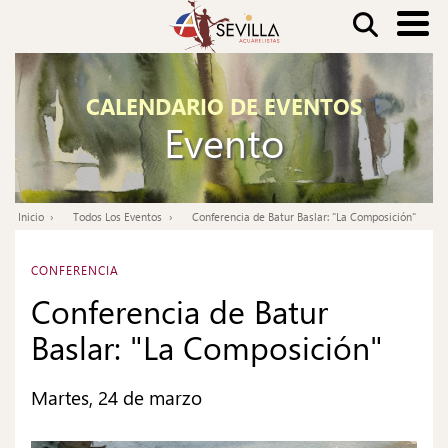
Pasar
Buscar
al
contenido
Nav
principal
CALENDARIO DE EVENTOS
pri
Evento
Inicio
Todos Los Eventos
Conferencia de Batur Baslar: "La Composición"
Ruta
de
CONFERENCIA
navegación
Conferencia de Batur
Baslar: "La Composición"
Martes, 24 de marzo