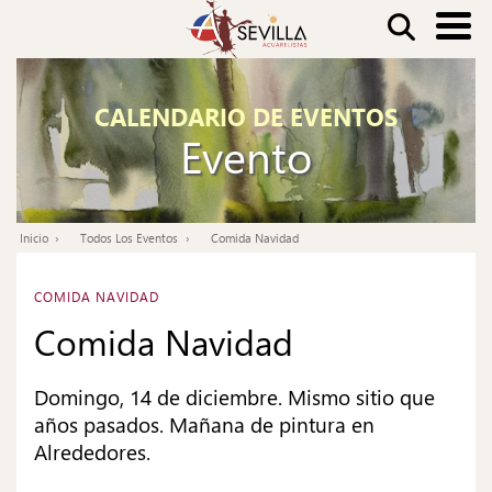
Pasar
Buscar
al
contenido
Nav
principal
CALENDARIO DE EVENTOS
pri
Evento
Inicio
Todos Los Eventos
Comida Navidad
Ruta
de
COMIDA NAVIDAD
navegación
Comida Navidad
Domingo, 14 de diciembre. Mismo sitio que
años pasados. Mañana de pintura en
Alrededores.