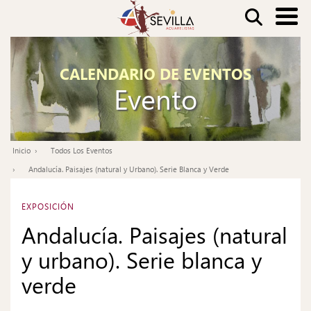
Pasar
Buscar
al
contenido
Nav
principal
CALENDARIO DE EVENTOS
pri
Evento
Inicio
Todos Los Eventos
Ruta
Andalucía. Paisajes (natural y Urbano). Serie Blanca y Verde
de
navegación
EXPOSICIÓN
Andalucía. Paisajes (natural
y urbano). Serie blanca y
verde