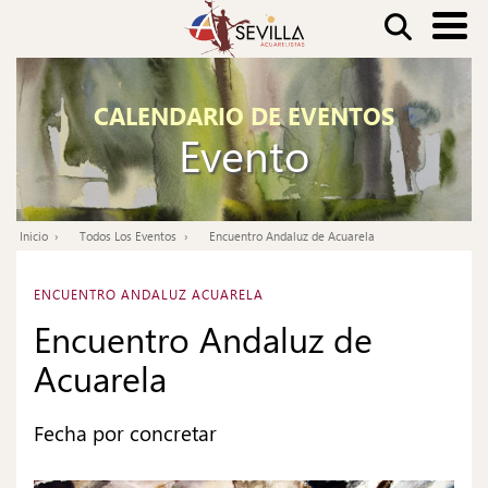
Pasar
Buscar
al
contenido
Nav
principal
CALENDARIO DE EVENTOS
pri
Evento
Inicio
Todos Los Eventos
Encuentro Andaluz de Acuarela
Ruta
de
ENCUENTRO ANDALUZ ACUARELA
navegación
Encuentro Andaluz de
Acuarela
Fecha por concretar